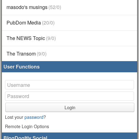
masodo's musings
(52/0)
PubDom Media
(20/0)
The NEWS Topic
(9/0)
The Transom
(9/0)
User Functions
Login
Lost your
password
?
Remote Login Options
BlogDogItly Social