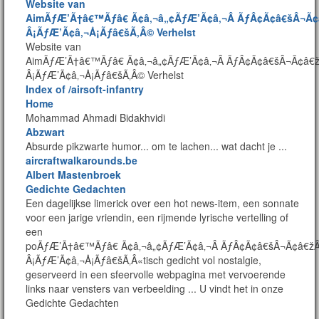
Website van
AimÃƒÆ’Ã†â€™Ãƒâ€ Ã¢â‚¬â„¢ÃƒÆ’Ã¢â‚¬Â ÃƒÂ¢Ã¢â€šÂ¬
Â¡ÃƒÆ’Ã¢â‚¬Å¡Ãƒâ€šÃ‚Â© Verhelst
Website van
AimÃƒÆ’Ã†â€™Ãƒâ€ Ã¢â‚¬â„¢ÃƒÆ’Ã¢â‚¬Â ÃƒÂ¢Ã¢â€šÂ¬Ã¢â
Â¡ÃƒÆ’Ã¢â‚¬Å¡Ãƒâ€šÃ‚Â© Verhelst
Index of /airsoft-infantry
Home
Mohammad Ahmadi Bidakhvidi
Abzwart
Absurde pikzwarte humor... om te lachen... wat dacht je ...
aircraftwalkarounds.be
Albert Mastenbroek
Gedichte Gedachten
Een dagelijkse limerick over een hot news-item, een sonnate
voor een jarige vriendin, een rijmende lyrische vertelling of
een
poÃƒÆ’Ã†â€™Ãƒâ€ Ã¢â‚¬â„¢ÃƒÆ’Ã¢â‚¬Â ÃƒÂ¢Ã¢â€šÂ¬Ã¢â€
Â¡ÃƒÆ’Ã¢â‚¬Å¡Ãƒâ€šÃ‚Â«tisch gedicht vol nostalgie,
geserveerd in een sfeervolle webpagina met vervoerende
links naar vensters van verbeelding ... U vindt het in onze
Gedichte Gedachten