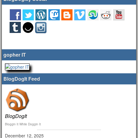
gopher IT
BlogDogIt Feed
BlogDogIt
Bloggin It While Doggin It
December 12, 2025