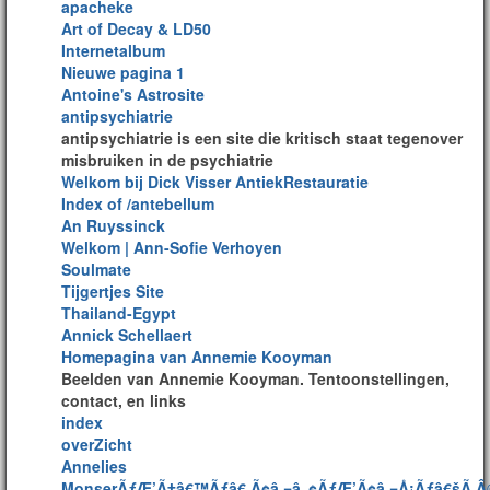
apacheke
Art of Decay & LD50
Internetalbum
Nieuwe pagina 1
Antoine's Astrosite
antipsychiatrie
antipsychiatrie is een site die kritisch staat tegenover
misbruiken in de psychiatrie
Welkom bij Dick Visser AntiekRestauratie
Index of /antebellum
An Ruyssinck
Welkom | Ann-Sofie Verhoyen
Soulmate
Tijgertjes Site
Thailand-Egypt
Annick Schellaert
Homepagina van Annemie Kooyman
Beelden van Annemie Kooyman. Tentoonstellingen,
contact, en links
index
overZicht
Annelies
MonserÃƒÆ’Ã†â€™Ãƒâ€ Ã¢â‚¬â„¢ÃƒÆ’Ã¢â‚¬Å¡Ãƒâ€šÃ‚Â