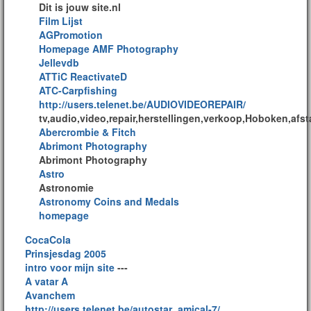
Dit is jouw site.nl
Film Lijst
AGPromotion
Homepage AMF Photography
Jellevdb
ATTiC ReactivateD
ATC-Carpfishing
http://users.telenet.be/AUDIOVIDEOREPAIR/
tv,audio,video,repair,herstellingen,verkoop,Hoboken,afst
Abercrombie & Fitch
Abrimont Photography
Abrimont Photography
Astro
Astronomie
Astronomy Coins and Medals
homepage
CocaCola
Prinsjesdag 2005
intro voor mijn site
---
A vatar A
Avanchem
http://users.telenet.be/autostar_amical-7/