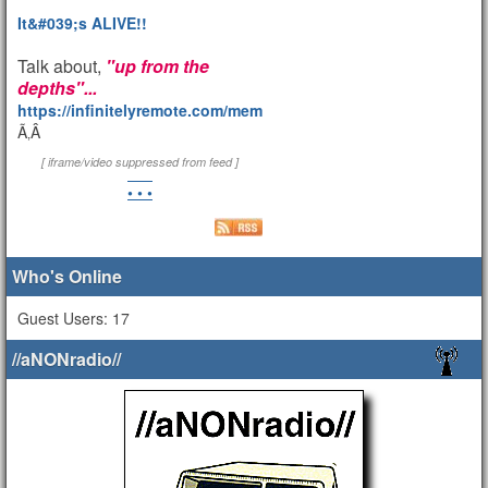
It&#039;s ALIVE!!
Talk about,
"up from the
depths"...
https://infinitelyremote.com/members/clod/
Ã‚Â
[ iframe/video suppressed from feed ]
• • •
Who's Online
Guest Users: 17
//aNONradio//