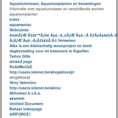
Aquariumvissen, Aquariumplanten en benamingen
Informatie over aquariumvissen en verschillende soorten
aquariumplanten
index
aquamaniac
Webruimte
AndrÃƒÆ’Ã†â€™Ãƒâ€ Ã¢â‚¬â„¢ÃƒÆ’Ã¢â‚¬Â ÃƒÂ¢Ã¢â€šÂ
Â¡ÃƒÆ’Ã¢â‚¬Å¡Ãƒâ€šÃ‚Â© Vermeiren
Albe is een kleinschalig woonproject en biedt
dagbesteding voor 44 bewoners te Kapellen
Tattoo Gille
wicked page
RoAdMoUsE
http://users.telenet.be/akvgekloesjt/
akvgekloesjt
Verry Valentino
http://users.telenet.be/akics/
Akhnaten b.v.b.a.
akammh
Untitled Document
Bahaat indexpage
AIRFORCE1