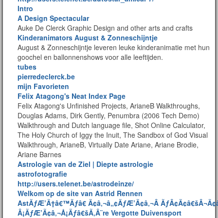
Intro
A Design Spectacular
Auke De Clerck Graphic Design and other arts and crafts
Kinderanimators August & Zonneschijntje
August & Zonneschijntje leveren leuke kinderanimatie met hun
goochel en ballonnenshows voor alle leeftijden.
tubes
pierredeclerck.be
mijn Favorieten
Felix Atagong's Neat Index Page
Felix Atagong's Unfinished Projects, ArianeB Walkthroughs,
Douglas Adams, Dirk Gently, Penumbra (2006 Tech Demo)
Walkthrough and Dutch language file, Shot Online Calculator,
The Holy Church of Iggy the Inuit, The Sandbox of God Visual
Walkthrough, ArianeB, Virtually Date Ariane, Ariane Brodie,
Ariane Barnes
Astrologie van de Ziel | Diepte astrologie
astrofotografie
http://users.telenet.be/astrodeinze/
Welkom op de site van Astrid Rennen
AstÃƒÆ’Ã†â€™Ãƒâ€ Ã¢â‚¬â„¢ÃƒÆ’Ã¢â‚¬Â ÃƒÂ¢Ã¢â€šÂ¬
Â¡ÃƒÆ’Ã¢â‚¬Å¡Ãƒâ€šÃ‚Â¨re Vergotte Duivensport