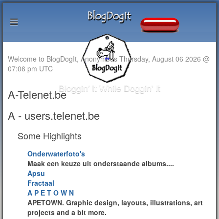
Welcome to BlogDogIt, Anonymous Thursday, August 06 2026 @
07:06 pm UTC
Bloggin' It While Doggin' It
A-Telenet.be
A - users.telenet.be
Some Highlights
Onderwaterfoto's
Maak een keuze uit onderstaande albums....
Apsu
Fractaal
A P E T O W N
APETOWN. Graphic design, layouts, illustrations, art
projects and a bit more.