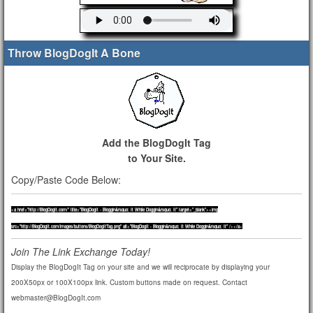
Throw BlogDogIt A Bone
Add the BlogDogIt Tag
to Your Site.
Copy/Paste Code Below:
<a href="http://BlogDogIt.com/" title="BlogDogIt - Bloggin&rsquo; It While Doggin&rsquo; It" target="_blank"><img
src="http://BlogDogIt.com/images/buttons/BlogDogItTag.png" alt="BlogDogIt - Bloggin&rsquo; It While Doggin&rsquo; It" /></a>
Join The Link Exchange Today!
Display the BlogDogIt Tag on your site and we will reciprocate by displaying your
200X50px or 100X100px link. Custom buttons made on request. Contact
webmaster@BlogDogIt.com