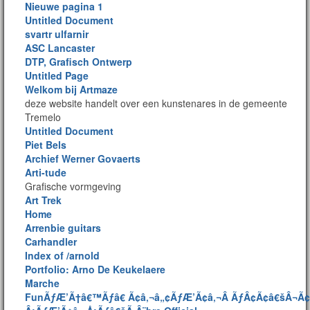
Nieuwe pagina 1
Untitled Document
svartr ulfarnir
ASC Lancaster
DTP, Grafisch Ontwerp
Untitled Page
Welkom bij Artmaze
deze website handelt over een kunstenares in de gemeente
Tremelo
Untitled Document
Piet Bels
Archief Werner Govaerts
Arti-tude
Grafische vormgeving
Art Trek
Home
Arrenbie guitars
Carhandler
Index of /arnold
Portfolio: Arno De Keukelaere
Marche
FunÃƒÆ’Ã†â€™Ãƒâ€ Ã¢â‚¬â„¢ÃƒÆ’Ã¢â‚¬Â ÃƒÂ¢Ã¢â€šÂ¬