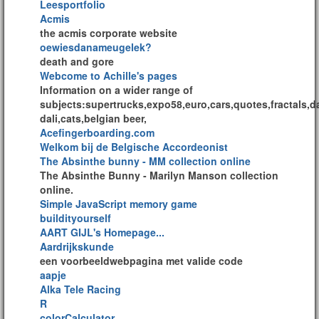
Leesportfolio
Acmis
the acmis corporate website
oewiesdanameugelek?
death and gore
Webcome to Achille's pages
Information on a wider range of
subjects:supertrucks,expo58,euro,cars,quotes,fractals,da
dali,cats,belgian beer,
Acefingerboarding.com
Welkom bij de Belgische Accordeonist
The Absinthe bunny - MM collection online
The Absinthe Bunny - Marilyn Manson collection
online.
Simple JavaScript memory game
buildityourself
AART GIJL's Homepage...
Aardrijkskunde
een voorbeeldwebpagina met valide code
aapje
Alka Tele Racing
R
colorCalculator