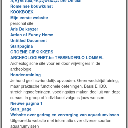
Â¡ÃƒÆ’Ã¢â‚¬Å¡Ãƒâ€šÃ‚Â¨bre Official
Romeinse bouwkunst
KOOKBOEK
Mijn eerste website
personal site
Arie De keyzer
Ardan of Funny Home
Untitled Document
Startpagina
GROENE GIFKIKKERS
ARCHEOLOGIENET.be-TESSENDERLO-LOMMEL
Archeologische site voor en door vrijwilligers in de
archeologie.
Hondentraining
Je hond gezinsvriendelijk opvoeden. Geen wedstrijdtraining,
maar praktische functionele oefeningen. Basis EHBO,
stretchingsoefeningen, voedingstips maken deel uit van deze
cursus. In groep of individueel volgens jouw wensen.
Nieuwe pagina 1
Start_page
Website over gedrag en verzorging van aquariumvissen
Uitgebreide website met informatie over diverse soorten
aquariumvissen