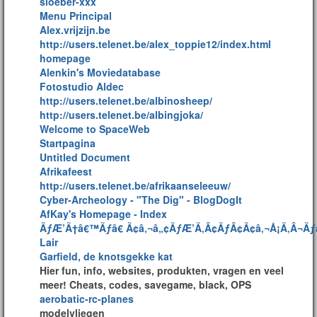
sloeber-xxx
Menu Principal
Alex.vrijzijn.be
http://users.telenet.be/alex_toppie12/index.html
homepage
Alenkin's Moviedatabase
Fotostudio Aldec
http://users.telenet.be/albinosheep/
http://users.telenet.be/albingjoka/
Welcome to SpaceWeb
Startpagina
Untitled Document
Afrikafeest
http://users.telenet.be/afrikaanseleeuw/
Cyber-Archeology - "The Dig" - BlogDogIt
AfKay's Homepage - Index
ÃƒÆ’Ã†â€™Ãƒâ€ Ã¢â‚¬â„¢ÃƒÆ’Ã‚Â¢ÃƒÂ¢Ã¢â‚¬Å¡Ã‚Â¬Ãƒâ
Lair
Garfield, de knotsgekke kat
Hier fun, info, websites, produkten, vragen en veel
meer! Cheats, codes, savegame, black, OPS
aerobatic-rc-planes
modelvliegen