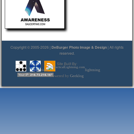
Copyright © 2005-2026 |
DeBurger Photo Image & Design
| All rights
reserved.
Site Built By:
practical
lightning
Your IP:
216.73.216.165
Powered by
Geeklog